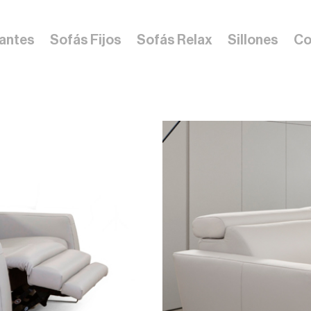
zantes
Sofás Fijos
Sofás Relax
Sillones
Co